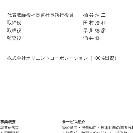
代表取締役社長兼社長執行役員
桶 谷 浩 二
取締役
田 村 浩 利
取締役
早 川 徳 彦
監査役
涌 井 修
株式会社オリエントコーポレーション（100%出資）
事業概要
サービス紹介
調査研究部
経済動向・消費動向・技術動向の調査分
企画開発部
人財育成・教育全般に関わる支援業務