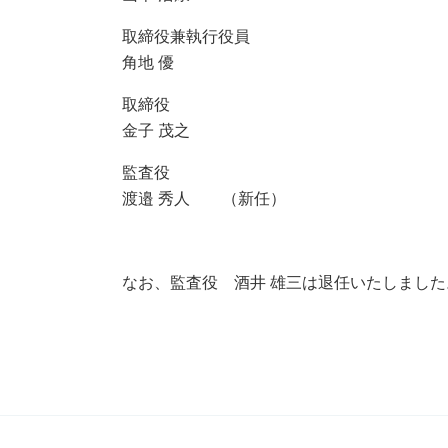
取締役兼執行役員
角地 優
取締役
金子 茂之
監査役
渡邉 秀人 （新任）
なお、監査役 酒井 雄三は退任いたしました